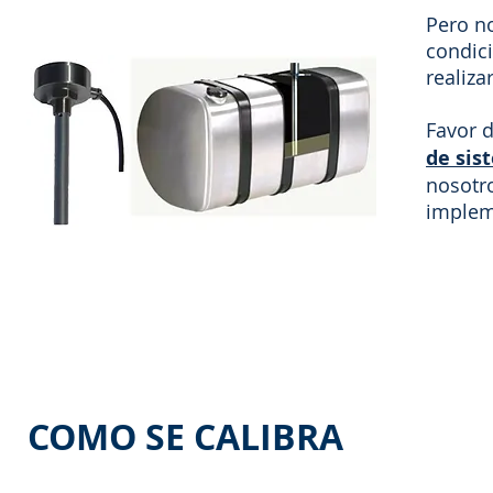
Pero n
condic
realizar
Favor d
de sis
nosotr
implem
COMO SE CALIBRA